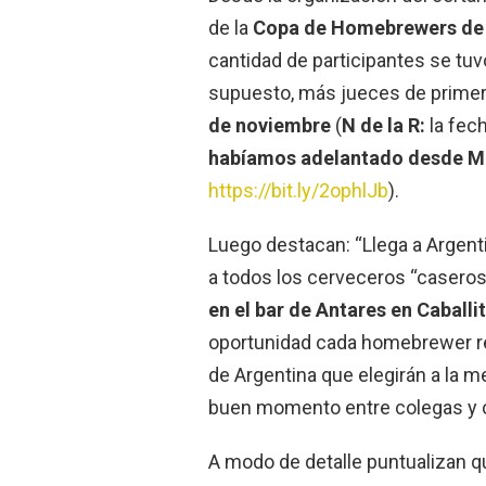
de la
Copa de Homebrewers de 
cantidad de participantes se tu
supuesto, más jueces de primer 
de noviembre
(
N de la R:
la fech
habíamos adelantado desde M
https://bit.ly/2ophlJb
).
Luego destacan: “Llega a Argen
a todos los cerveceros “casero
en el bar de Antares en Caball
oportunidad cada homebrewer re
de Argentina que elegirán a la 
buen momento entre colegas y c
A modo de detalle puntualizan q