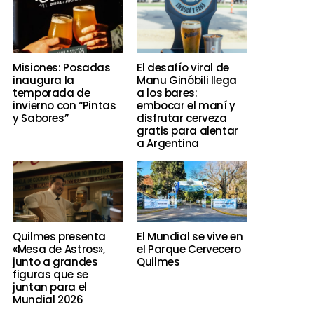
Misiones: Posadas
El desafío viral de
inaugura la
Manu Ginóbili llega
temporada de
a los bares:
invierno con “Pintas
embocar el maní y
y Sabores”
disfrutar cerveza
gratis para alentar
a Argentina
Quilmes presenta
El Mundial se vive en
«Mesa de Astros»,
el Parque Cervecero
junto a grandes
Quilmes
figuras que se
juntan para el
Mundial 2026