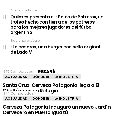
Articulo anterior
See
more
Quilmes presenta el «Balón de Potrero», un
trofeo hecho con tierra de los potreros
para los mejores jugadores del fútbol
argentino
Siguiente artículo
«La casera», una burger con sello original
de Lado V
SEGURO TE INTERESARÁ
15
Compartidos
ACTUALIDAD
DÓNDE IR
LA INDUSTRIA
Santa Cruz: Cerveza Patagonia llega a El
Chaltén con un Refugio
14
Compartidos
ACTUALIDAD
DÓNDE IR
LA INDUSTRIA
Cerveza Patagonia inauguró un nuevo Jardín
Cervecero en Puerto Iguazú