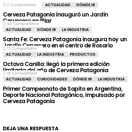
11
Compartidos
ACTUALIDAD
DÓNDE IR
Cerveza Patagonia inauguró un Jardín
Cervecero en Pilar
20
Compartidos
ACTUALIDAD
DÓNDE IR
LA INDUSTRIA
Santa Fe: Cerveza Patagonia inaugura hoy un
Jardín Cervecero en el centro de Rosario
17
Compartidos
ACTUALIDAD
LA INDUSTRIA
PRODUCTOS
Octava Canilla: llegó la primera edición
limitada del año de Cerveza Patagonia
18
Compartidos
ACTUALIDAD
CURIOSIDADES
DÓNDE IR
LA INDUSTRIA
Primer Campeonato de Sapito en Argentina,
Deporte Nacional Patagónico, impulsado por
Cerveza Patagonia
DEJA UNA RESPUESTA