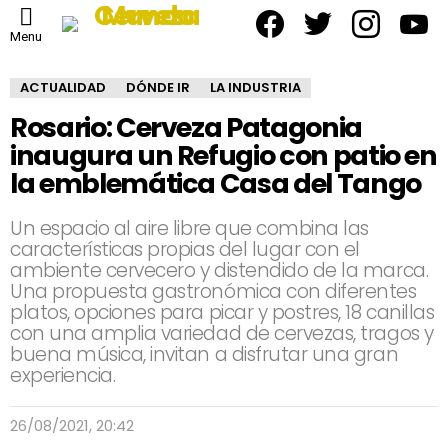
facebook
twitter
instagram
yout
Menu
ACTUALIDAD
DÓNDE IR
LA INDUSTRIA
Rosario: Cerveza Patagonia
inaugura un Refugio con patio en
la emblemática Casa del Tango
Un espacio al aire libre que combina las
características propias del lugar con el
ambiente cervecero y distendido de la marca.
Una propuesta gastronómica con diferentes
platos, opciones para picar y postres, 18 canillas
con una amplia variedad de cervezas, tragos y
buena música, invitan a disfrutar una gran
experiencia.
26/08/2021, 20:42