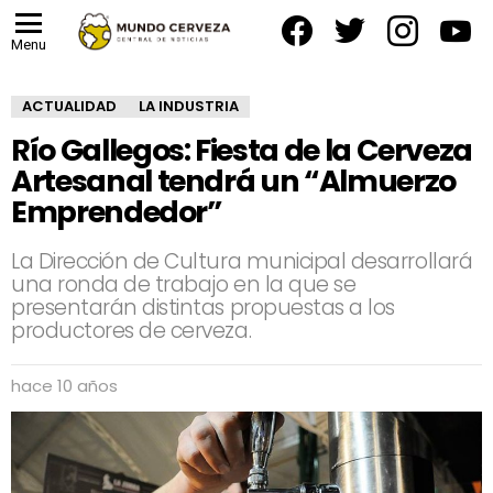
facebook
twitter
instagram
yout
Menu
ACTUALIDAD
LA INDUSTRIA
Río Gallegos: Fiesta de la Cerveza
Artesanal tendrá un “Almuerzo
Emprendedor”
La Dirección de Cultura municipal desarrollará
una ronda de trabajo en la que se
presentarán distintas propuestas a los
productores de cerveza.
hace 10 años