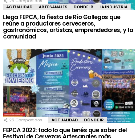
25
Compartidos
ACTUALIDAD
ARTESANALES
DÓNDE IR
LA INDUSTRIA
Llega FEPCA, la fiesta de Río Gallegos que
reúne a productores cerveceros,
gastronómicos, artistas, emprendedores, y la
comunidad
25
Compartidos
ACTUALIDAD
DÓNDE IR
FEPCA 2022: todo lo que tenés que saber del
Festival de Cervezas Artesanales más