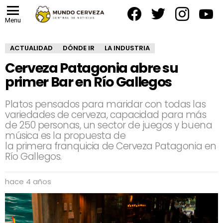
facebook
twitter
instagram
yout
Menu
ACTUALIDAD
DÓNDE IR
LA INDUSTRIA
Cerveza Patagonia abre su
primer Bar en Río Gallegos
Platos pensados para maridar con todas las
variedades de cerveza, capacidad para más
de 250 personas, un sector de juegos y buena
música es la propuesta de
la primera franquicia de Cerveza Patagonia en
Río Gallegos.
hace 4 años