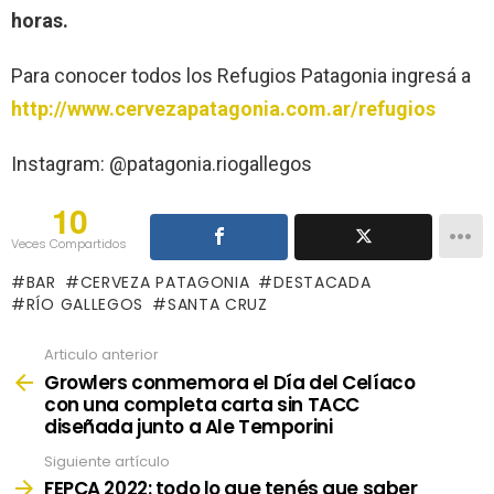
horas.
Para conocer todos los Refugios Patagonia ingresá a
http://www.cervezapatagonia.com.ar/refugios
Instagram: @patagonia.riogallegos
10
Veces Compartidos
BAR
CERVEZA PATAGONIA
DESTACADA
RÍO GALLEGOS
SANTA CRUZ
Articulo anterior
See
more
Growlers conmemora el Día del Celíaco
con una completa carta sin TACC
diseñada junto a Ale Temporini
Siguiente artículo
FEPCA 2022: todo lo que tenés que saber