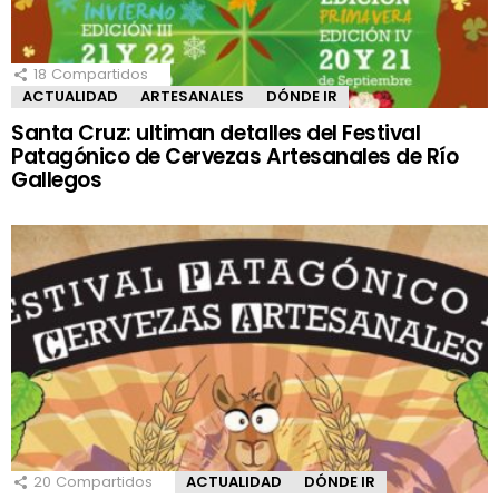
18
Compartidos
ACTUALIDAD
ARTESANALES
DÓNDE IR
Santa Cruz: ultiman detalles del Festival
Patagónico de Cervezas Artesanales de Río
Gallegos
20
Compartidos
ACTUALIDAD
DÓNDE IR