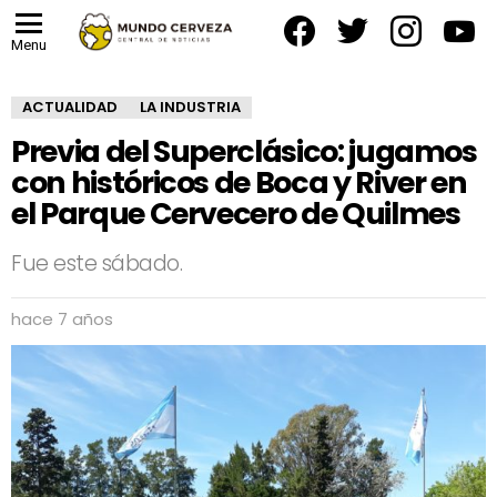
facebook
twitter
instagram
yout
Menu
ACTUALIDAD
LA INDUSTRIA
Previa del Superclásico: jugamos
con históricos de Boca y River en
el Parque Cervecero de Quilmes
Fue este sábado.
hace 7 años