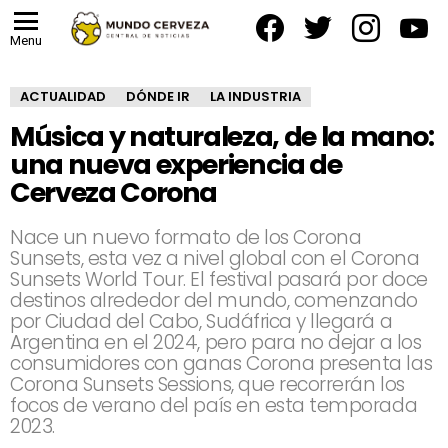
facebook
twitter
instagram
yout
Menu
ACTUALIDAD
DÓNDE IR
LA INDUSTRIA
Música y naturaleza, de la mano:
una nueva experiencia de
Cerveza Corona
Nace un nuevo formato de los Corona
Sunsets, esta vez a nivel global con el Corona
Sunsets World Tour. El festival pasará por doce
destinos alrededor del mundo, comenzando
por Ciudad del Cabo, Sudáfrica y llegará a
Argentina en el 2024, pero para no dejar a los
consumidores con ganas Corona presenta las
Corona Sunsets Sessions, que recorrerán los
focos de verano del país en esta temporada
2023.