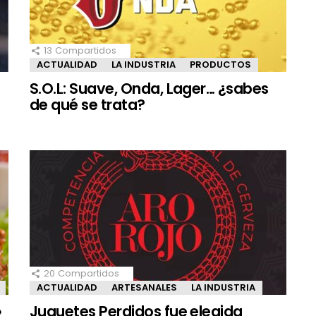
13
Compartidos
ACTUALIDAD
LA INDUSTRIA
PRODUCTOS
S.O.L: Suave, Onda, Lager… ¿sabes
de qué se trata?
20
Compartidos
ACTUALIDAD
ARTESANALES
LA INDUSTRIA
»
Juguetes Perdidos fue elegida