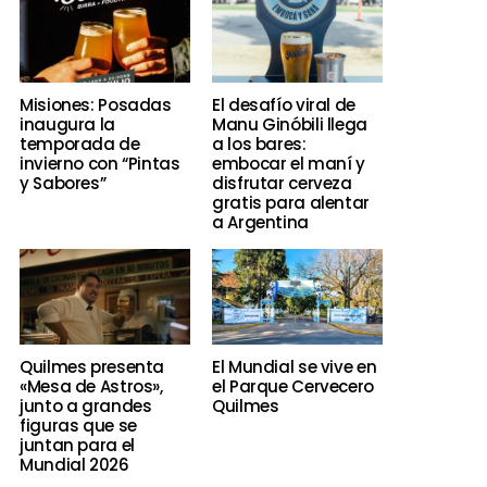
Misiones: Posadas
El desafío viral de
inaugura la
Manu Ginóbili llega
temporada de
a los bares:
invierno con “Pintas
embocar el maní y
y Sabores”
disfrutar cerveza
gratis para alentar
a Argentina
Quilmes presenta
El Mundial se vive en
«Mesa de Astros»,
el Parque Cervecero
junto a grandes
Quilmes
figuras que se
juntan para el
Mundial 2026