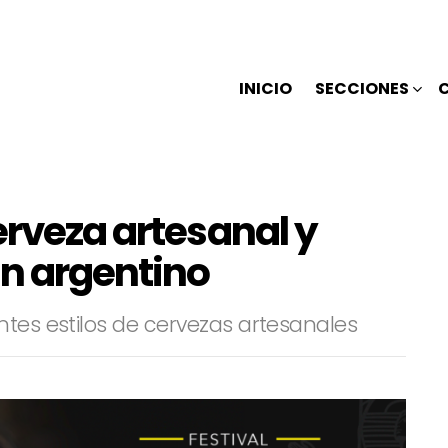
INICIO
SECCIONES
erveza artesanal y
n argentino
ntes estilos de cervezas artesanales