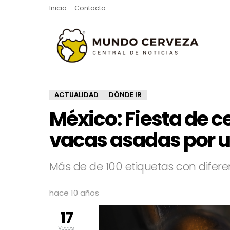
Inicio
Contacto
ACTUALIDAD
DÓNDE IR
México: Fiesta de c
vacas asadas por u
Más de de 100 etiquetas con difere
hace 10 años
17
Veces