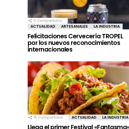
11
Compartidos
ACTUALIDAD
ARTESANALES
LA INDUSTRIA
Felicitaciones Cervecería TROPEL
por los nuevos reconocimientos
internacionales
15
Compartidos
ACTUALIDAD
LA INDUSTRIA
Llega el primer Festival «Fantasma