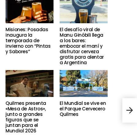
Misiones: Posadas
El desafío viral de
inaugura la
Manu Ginóbili llega
temporada de
a los bares:
invierno con “Pintas
embocar el maní y
y Sabores”
disfrutar cerveza
gratis para alentar
a Argentina
Quilmes presenta
El Mundial se vive en
Cerv
«Mesa de Astros»,
el Parque Cervecero
ami
junto a grandes
Quilmes
figuras que se
juntan para el
Mundial 2026