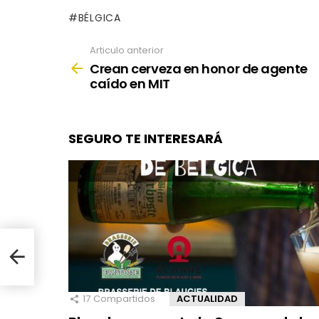
BÉLGICA
Articulo anterior
See
more
Crean cerveza en honor de agente
caído en MIT
SEGURO TE INTERESARÁ
e
17
Compartidos
ACTUALIDAD