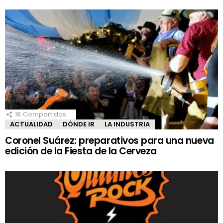
18
Compartidos
ACTUALIDAD
DÓNDE IR
LA INDUSTRIA
Coronel Suárez: preparativos para una nueva
edición de la Fiesta de la Cerveza