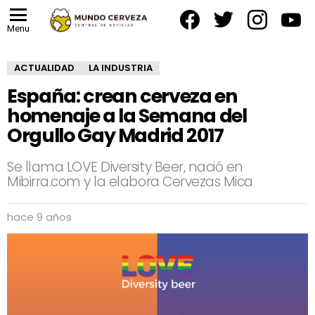
facebook
twitter
instagram
yout
Menu
ACTUALIDAD
LA INDUSTRIA
España: crean cerveza en
homenaje a la Semana del
Orgullo Gay Madrid 2017
Se llama LOVE Diversity Beer, nació en
Mibirra.com y la elabora Cervezas Mica
hace 9 años