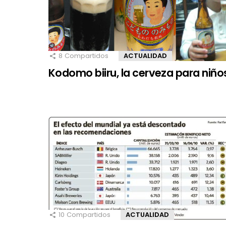
8
Compartidos
ACTUALIDAD
Kodomo biiru, la cerveza para niño
10
Compartidos
ACTUALIDAD