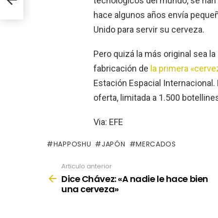
tecnológicos del mundo, se han
hace algunos años envía pequeñ
Unido para servir su cerveza.
Pero quizá la más original sea l
fabricación de
la primera «cerve
Estación Espacial Internacional
oferta, limitada a 1.500 botellines
Via: EFE
HAPPOSHU
JAPÓN
MERCADOS
Articulo anterior
See
more
Dice Chávez: «A nadie le hace bien
una cerveza»