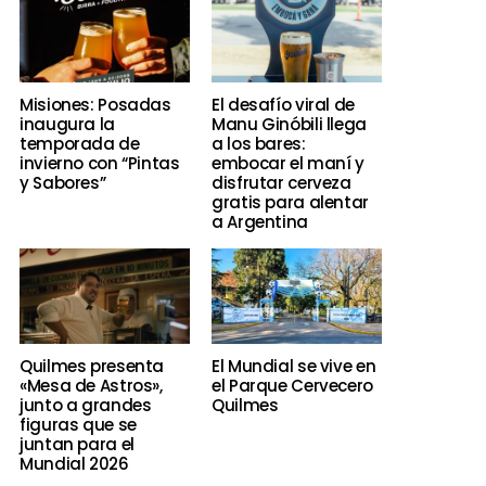
Misiones: Posadas
El desafío viral de
inaugura la
Manu Ginóbili llega
temporada de
a los bares:
invierno con “Pintas
embocar el maní y
y Sabores”
disfrutar cerveza
gratis para alentar
a Argentina
Quilmes presenta
El Mundial se vive en
«Mesa de Astros»,
el Parque Cervecero
junto a grandes
Quilmes
figuras que se
juntan para el
Mundial 2026