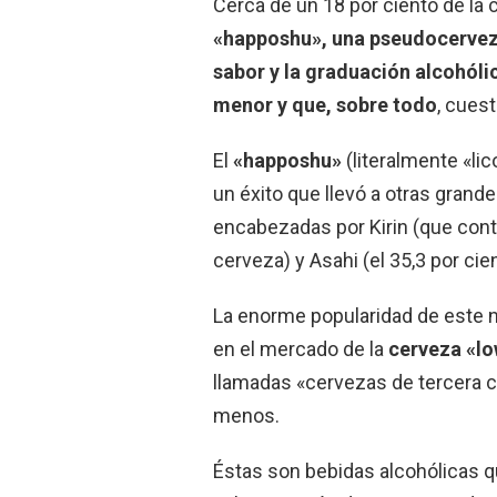
Cerca de un 18 por ciento de la 
«happoshu», una pseudocerveza 
sabor y la graduación alcohól
menor y que, sobre todo
, cuest
El
«happoshu»
(literalmente «li
un éxito que llevó a otras grand
encabezadas por Kirin (que contr
cerveza) y Asahi (el 35,3 por cien
La enorme popularidad de este n
en el mercado de la
cerveza «lo
llamadas «cervezas de tercera c
menos.
Éstas son bebidas alcohólicas qu