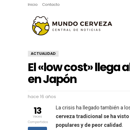
Inicio
Contacto
ACTUALIDAD
El «low cost» llega
en Japón
hace 16 años
La crisis ha llegado también a 
13
cerveza tradicional se ha vist
Veces
Compartidos
populares y de peor calidad
.