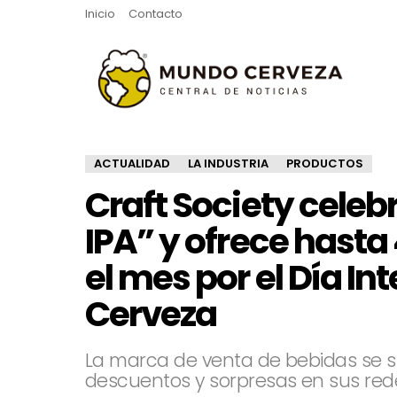
Inicio
Contacto
ACTUALIDAD
LA INDUSTRIA
PRODUCTOS
Craft Society celeb
IPA” y ofrece hast
el mes por el Día In
Cerveza
La marca de venta de bebidas se 
descuentos y sorpresas en sus rede