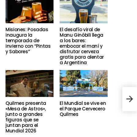
Misiones: Posadas
El desafío viral de
inaugura la
Manu Ginóbili llega
temporada de
a los bares:
invierno con “Pintas
embocar el maní y
y Sabores”
disfrutar cerveza
gratis para alentar
a Argentina
Nuev
Palo
Quilmes presenta
El Mundial se vive en
con 
«Mesa de Astros»,
el Parque Cervecero
junto a grandes
Quilmes
figuras que se
juntan para el
Mundial 2026