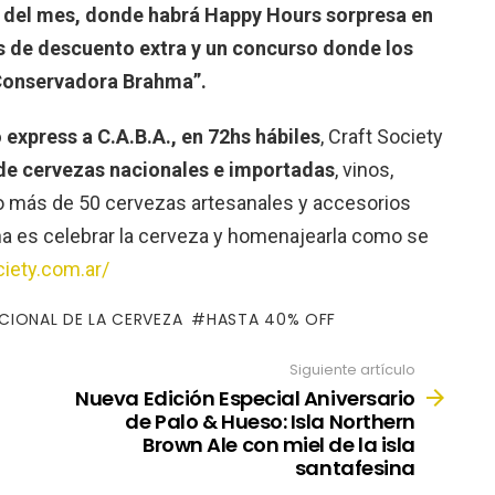
s del mes, donde habrá Happy Hours sorpresa en
s de descuento extra y un concurso donde los
 Conservadora Brahma”.
 express a C.A.B.A., en 72hs hábiles
, Craft Society
de cervezas nacionales e importadas
, vinos,
do más de 50 cervezas artesanales y accesorios
na es celebrar la cerveza y homenajearla como se
iety.com.ar/
ACIONAL DE LA CERVEZA
HASTA 40% OFF
Siguiente artículo
Nueva Edición Especial Aniversario
de Palo & Hueso: Isla Northern
Brown Ale con miel de la isla
santafesina