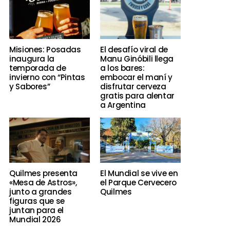
Misiones: Posadas
El desafío viral de
inaugura la
Manu Ginóbili llega
temporada de
a los bares:
invierno con “Pintas
embocar el maní y
y Sabores”
disfrutar cerveza
gratis para alentar
a Argentina
Quilmes presenta
El Mundial se vive en
«Mesa de Astros»,
el Parque Cervecero
junto a grandes
Quilmes
figuras que se
juntan para el
Mundial 2026