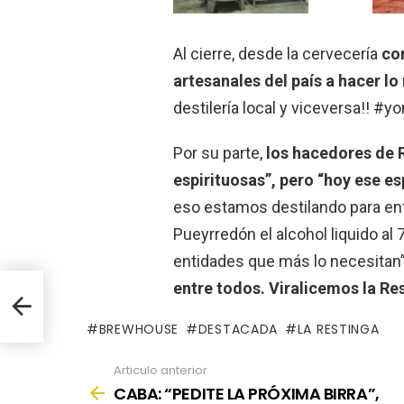
Al cierre, desde la cervecería
co
artesanales del país a hacer l
destilería local y viceversa!! 
Por su parte,
los hacedores de 
espirituosas”, pero “hoy ese es
eso estamos destilando para entr
Pueyrredón el alcohol liquido al 7
entidades que más lo necesitan
entre todos. Viralicemos la Re
na
BREWHOUSE
DESTACADA
LA RESTINGA
Articulo anterior
See
more
CABA: “PEDITE LA PRÓXIMA BIRRA”,