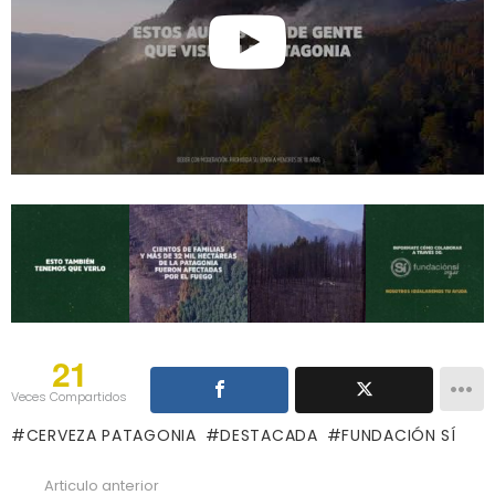
21
Veces Compartidos
CERVEZA PATAGONIA
DESTACADA
FUNDACIÓN SÍ
Articulo anterior
See