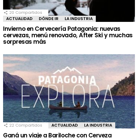
20
Compartidos
ACTUALIDAD
DÓNDE IR
LA INDUSTRIA
Invierno en Cervecería Patagonia: nuevas
cervezas, menú renovado, After Ski y muchas
sorpresas más
22
Compartidos
ACTUALIDAD
LA INDUSTRIA
Ganá un viaje a Bariloche con Cerveza