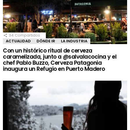
34
Compartidos
ACTUALIDAD
DÓNDE IR
LA INDUSTRIA
Con un histórico ritual de cerveza
caramelizada, junto a @salvalacocina y el
chef Pablo Buzzo, Cerveza Patagonia
inaugura un Refugio en Puerto Madero