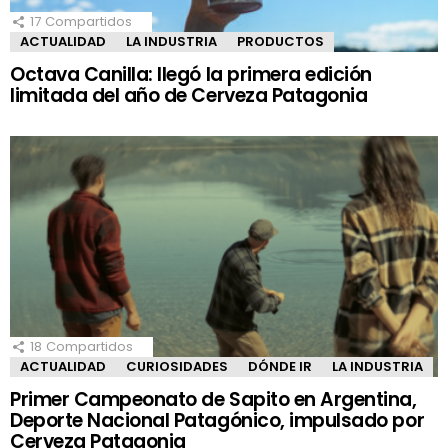
17
Compartidos
ACTUALIDAD
LA INDUSTRIA
PRODUCTOS
Octava Canilla: llegó la primera edición
limitada del año de Cerveza Patagonia
18
Compartidos
ACTUALIDAD
CURIOSIDADES
DÓNDE IR
LA INDUSTRIA
Primer Campeonato de Sapito en Argentina,
Deporte Nacional Patagónico, impulsado por
Cerveza Patagonia