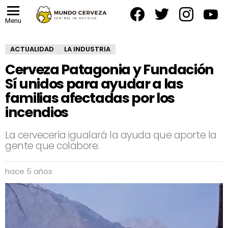
facebook
twitter
instagram
yout
Menu
ACTUALIDAD
LA INDUSTRIA
Cerveza Patagonia y Fundación
Sí unidos para ayudar a las
familias afectadas por los
incendios
La cervecería igualará la ayuda que aporte la
gente que colabore.
hace 5 años