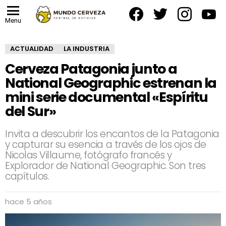
facebook
twitter
instagram
yout
Menu
ACTUALIDAD
LA INDUSTRIA
Cerveza Patagonia junto a
National Geographic estrenan la
mini serie documental «Espíritu
del Sur»
Invita a descubrir los encantos de la Patagonia
y capturar su esencia a través de los ojos de
Nicolas Villaume, fotógrafo francés y
Explorador de National Geographic. Son tres
capítulos.
hace 5 años