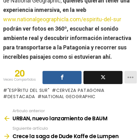
de National Geographic,
quienes quieran tener una
experiencia inmersiva, en la web
www.nationalgeographicla.com/espiritu-del-sur
podrán ver fotos en 360º, escuchar el sonido
ambiente real y descubrir información interactiva
para transportarse a la Patagonia y recorrer sus
increíbles paisajes como si estuvieran ahí.
20
Veces Compartidos
"ESPÍRITU DEL SUR"
CERVEZA PATAGONIA
DESTACADA
NATIONAL GEOGRAPHIC
Articulo anterior
See
more
URBAN, nuevo lanzamiento de BAUM
Siguiente artículo
Crece la saga de Dude Kaffe de Lumpen