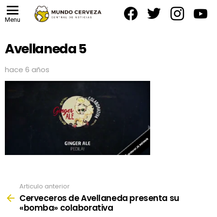
facebook
twitter
instagram
yout
Menu
Avellaneda 5
hace 6 años
Articulo anterior
See
more
Cerveceros de Avellaneda presenta su
«bomba» colaborativa