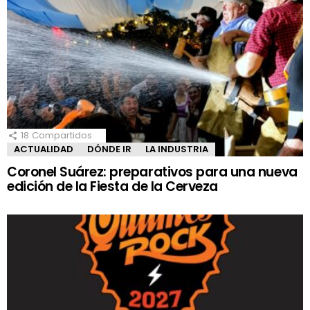
18
Compartidos
ACTUALIDAD
DÓNDE IR
LA INDUSTRIA
Coronel Suárez: preparativos para una nueva
edición de la Fiesta de la Cerveza