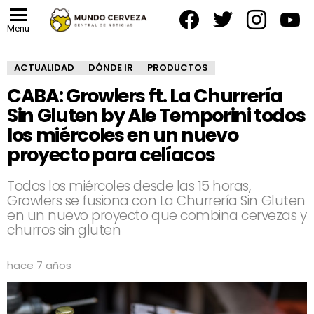
facebook
twitter
instagram
yout
Menu
ACTUALIDAD
DÓNDE IR
PRODUCTOS
CABA: Growlers ft. La Churrería
Sin Gluten by Ale Temporini todos
los miércoles en un nuevo
proyecto para celíacos
Todos los miércoles desde las 15 horas,
Growlers se fusiona con La Churrería Sin Gluten
en un nuevo proyecto que combina cervezas y
churros sin gluten
hace 7 años