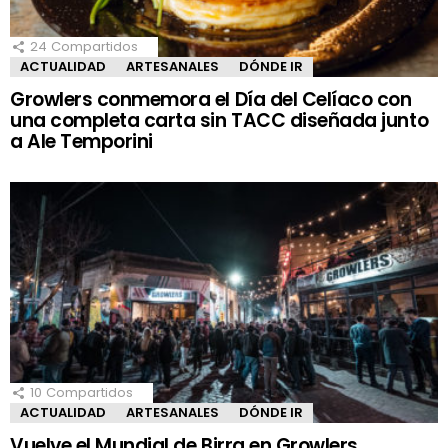
24
Compartidos
ACTUALIDAD
ARTESANALES
DÓNDE IR
Growlers conmemora el Día del Celíaco con
una completa carta sin TACC diseñada junto
a Ale Temporini
10
Compartidos
ACTUALIDAD
ARTESANALES
DÓNDE IR
Vuelve el Mundial de Birra en Growlers