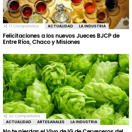
17
Compartidos
ACTUALIDAD
LA INDUSTRIA
Felicitaciones a los nuevos Jueces BJCP de
Entre Ríos, Chaco y Misiones
22
Compartidos
ACTUALIDAD
ARTESANALES
LA INDUSTRIA
No te pierdas el Vivo de IG de Cerveceros del