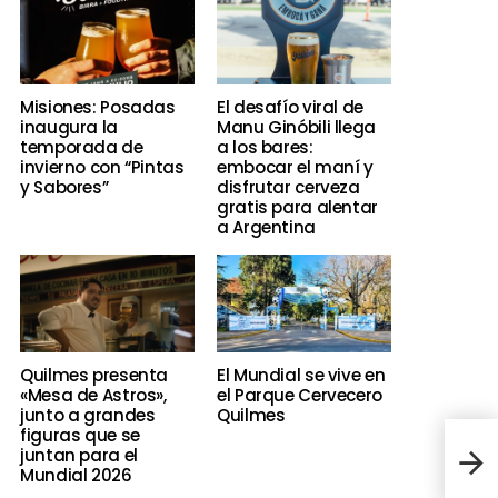
Misiones: Posadas
El desafío viral de
inaugura la
Manu Ginóbili llega
temporada de
a los bares:
invierno con “Pintas
embocar el maní y
y Sabores”
disfrutar cerveza
gratis para alentar
a Argentina
Quilmes presenta
El Mundial se vive en
«Mesa de Astros»,
el Parque Cervecero
junto a grandes
Quilmes
figuras que se
Múni
juntan para el
fam
Mundial 2026