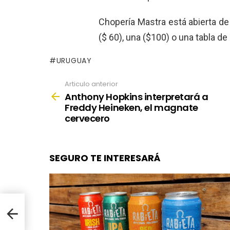
Chopería Mastra está abierta d
($ 60), una ($100) o una tabla d
URUGUAY
Articulo anterior
See
more
Anthony Hopkins interpretará a
Freddy Heineken, el magnate
cervecero
SEGURO TE INTERESARÁ