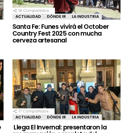
18
Compartidos
ACTUALIDAD
DÓNDE IR
LA INDUSTRIA
Santa Fe: Funes vivirá el October
Country Fest 2025 con mucha
cerveza artesanal
17
Compartidos
ACTUALIDAD
DÓNDE IR
LA INDUSTRIA
e
Llega El Invernal: presentaron la