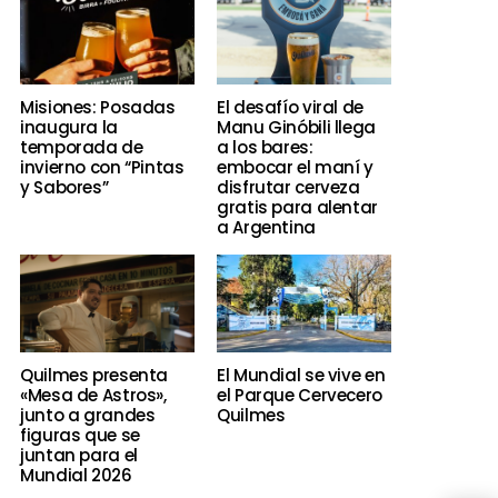
Misiones: Posadas
El desafío viral de
inaugura la
Manu Ginóbili llega
temporada de
a los bares:
invierno con “Pintas
embocar el maní y
y Sabores”
disfrutar cerveza
gratis para alentar
a Argentina
Quilmes presenta
El Mundial se vive en
«Mesa de Astros»,
el Parque Cervecero
junto a grandes
Quilmes
figuras que se
juntan para el
Mundial 2026