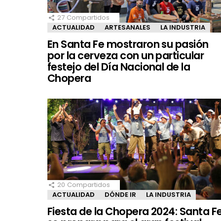
27
Compartidos
ACTUALIDAD
ARTESANALES
LA INDUSTRIA
En Santa Fe mostraron su pasión
por la cerveza con un particular
festejo del Día Nacional de la
Chopera
20
Compartidos
ACTUALIDAD
DÓNDE IR
LA INDUSTRIA
Fiesta de la Chopera 2024: Santa F