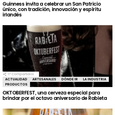
Guinness invita a celebrar un San Patricio
único, con tradición, innovación y espíritu
irlandés
17
Compartidos
ACTUALIDAD
ARTESANALES
DÓNDE IR
LA INDUSTRIA
PRODUCTOS
OKTOBERFEST, una cerveza especial para
brindar por el octavo aniversario de Rabieta