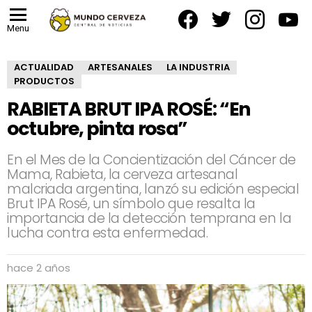
facebook
twitter
instagram
yout
Menu
ACTUALIDAD
ARTESANALES
LA INDUSTRIA
PRODUCTOS
RABIETA BRUT IPA ROSÉ: “En
octubre, pinta rosa”
En el Mes de la Concientización del Cáncer de
Mama, Rabieta, la cerveza artesanal
malcriada argentina, lanzó su edición especial
Brut IPA Rosé, un símbolo que resalta la
importancia de la detección temprana en la
lucha contra esta enfermedad.
hace 2 años