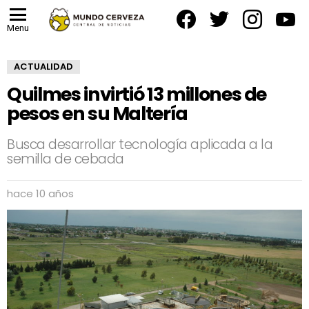
facebook
twitter
instagram
yout
Menu
ACTUALIDAD
Quilmes invirtió 13 millones de
pesos en su Maltería
Busca desarrollar tecnología aplicada a la
semilla de cebada
hace 10 años