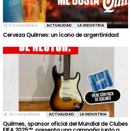
8
Compartidos
ACTUALIDAD
LA INDUSTRIA
Cerveza Quilmes: un ícono de argentinidad
29
Compartidos
ACTUALIDAD
LA INDUSTRIA
Quilmes, sponsor oficial del Mundial de Clubes
FIFA 2025™, presenta una campaña junto a