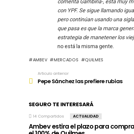
comenta Gambina-, está muy met
con YPF. Se sigue llamando igu
pero continúan usando una sigla 
que pasa es que la marca genera 
estrategia de manetener los vi
no está la misma gente.
AMBEV
MERCADOS
QUILMES
Articulo anterior
See
more
Pepe Sánchez las prefiere rubias
SEGURO TE INTERESARÁ
14
Compartidos
ACTUALIDAD
Ambev estira el plazo para compra
el 100% de Quilmes