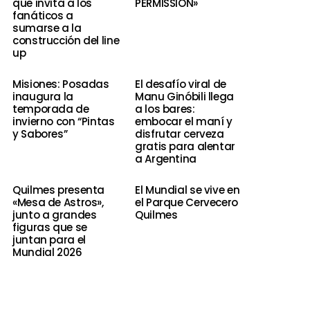
que invita a los
PERMISSION»
fanáticos a
sumarse a la
construcción del line
up
Misiones: Posadas
El desafío viral de
inaugura la
Manu Ginóbili llega
temporada de
a los bares:
invierno con “Pintas
embocar el maní y
y Sabores”
disfrutar cerveza
gratis para alentar
a Argentina
Quilmes presenta
El Mundial se vive en
«Mesa de Astros»,
el Parque Cervecero
junto a grandes
Quilmes
figuras que se
juntan para el
Mundial 2026