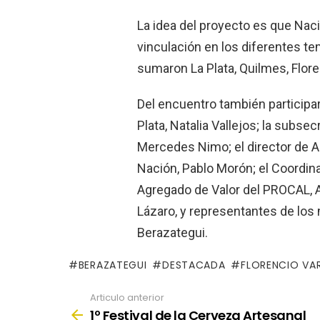
La idea del proyecto es que Naci
vinculación en los diferentes tem
sumaron La Plata, Quilmes, Flore
Del encuentro también participar
Plata, Natalia Vallejos; la subse
Mercedes Nimo; el director de Ag
Nación, Pablo Morón; el Coordina
Agregado de Valor del PROCAL, A
Lázaro, y representantes de los 
Berazategui.
BERAZATEGUI
DESTACADA
FLORENCIO VA
Articulo anterior
See
more
1º Festival de la Cerveza Artesanal