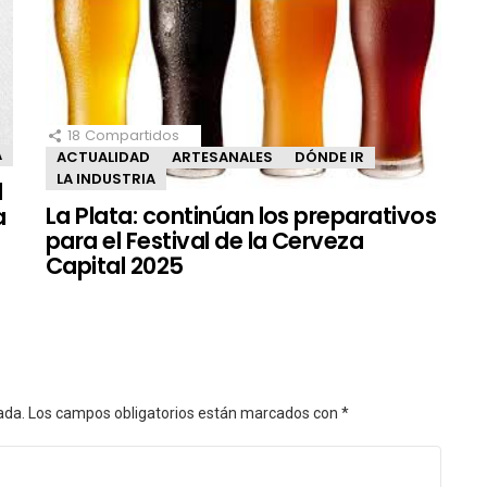
18
Compartidos
A
ACTUALIDAD
ARTESANALES
DÓNDE IR
LA INDUSTRIA
l
La Plata: continúan los preparativos
a
para el Festival de la Cerveza
Capital 2025
ada.
Los campos obligatorios están marcados con
*