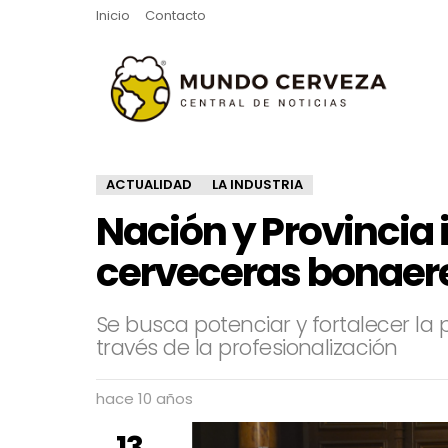
Inicio
Contacto
ACTUALIDAD
LA INDUSTRIA
Nación y Provincia
cerveceras bonaer
Se busca potenciar y fortalecer la
través de la profesionalización
hace 10 años