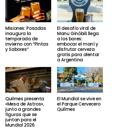
Misiones: Posadas
El desafío viral de
inaugura la
Manu Ginóbili llega
temporada de
a los bares:
invierno con “Pintas
embocar el maní y
y Sabores”
disfrutar cerveza
gratis para alentar
a Argentina
Quilmes presenta
El Mundial se vive en
«Mesa de Astros»,
el Parque Cervecero
junto a grandes
Quilmes
figuras que se
juntan para el
Mundial 2026