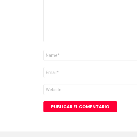
Nombre
*
Correo
electrónico
*
Web