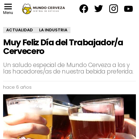
facebook
twitter
instagram
yout
Menu
ACTUALIDAD
LA INDUSTRIA
Muy Feliz Día del Trabajador/a
Cervecero
Un saludo especial de Mundo Cerveza a los y
las hacedores/as de nuestra bebida preferida.
hace 6 años