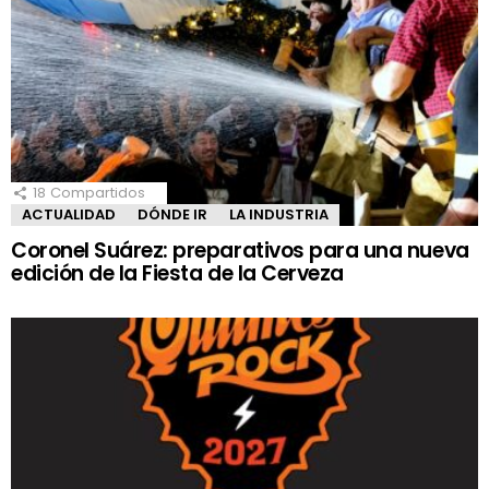
18
Compartidos
ACTUALIDAD
DÓNDE IR
LA INDUSTRIA
Coronel Suárez: preparativos para una nueva
edición de la Fiesta de la Cerveza