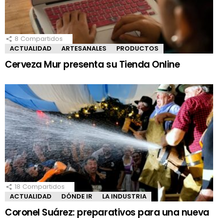
8
Compartidos
ACTUALIDAD
ARTESANALES
PRODUCTOS
Cerveza Mur presenta su Tienda Online
18
Compartidos
ACTUALIDAD
DÓNDE IR
LA INDUSTRIA
Coronel Suárez: preparativos para una nueva