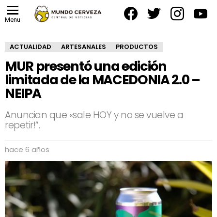
facebook
twitter
instagram
yout
Menu
ACTUALIDAD
ARTESANALES
PRODUCTOS
MUR presentó una edición
limitada de la MACEDONIA 2.0 –
NEIPA
Anuncian que «sale HOY y no se vuelve a
repetir!”.
hace 6 años