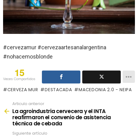
#cervezamur #cervezaartesanalargentina
#nohacemosblonde
15
Veces Compartidos
CERVEZA MUR
DESTACADA
MACEDONIA 2.0 - NEIPA
Articulo anterior
See
more
La agroindustria cervecera y el INTA
reafirmaron el convenio de asistencia
técnica de cebada
Siguiente artículo