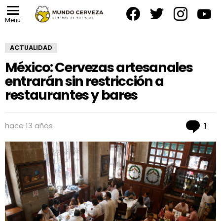
facebook
twitter
instagram
yout
Menu
ACTUALIDAD
México: Cervezas artesanales
entrarán sin restricción a
restaurantes y bares
Co
hace 13 años
1