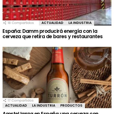
18
Compartidos
ACTUALIDAD
LA INDUSTRIA
España: Damm producirá energía con la
cerveza que retira de bares y restaurantes
17
Compartidos
ACTUALIDAD
LA INDUSTRIA
PRODUCTOS
Amstel lanza en España una cerveza con