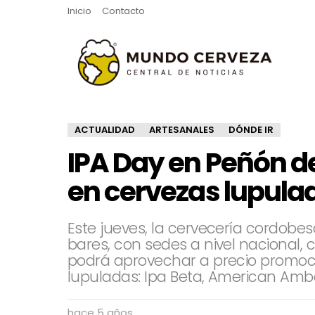
Inicio
Contacto
ACTUALIDAD
ARTESANALES
DÓNDE IR
IPA Day en Peñón de
en cervezas lupula
Este jueves, la cervecería cordobesa
bares, con sedes a nivel nacional, 
podrá aprovechar a precio promoci
lupuladas: Ipa Beta, American Ambe
hace 5 años