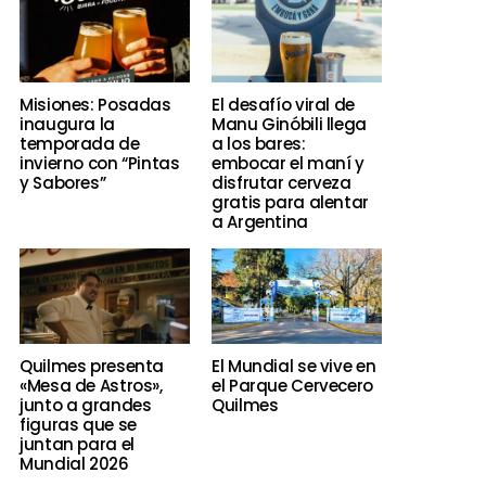
Misiones: Posadas
El desafío viral de
inaugura la
Manu Ginóbili llega
temporada de
a los bares:
invierno con “Pintas
embocar el maní y
y Sabores”
disfrutar cerveza
gratis para alentar
a Argentina
Quilmes presenta
El Mundial se vive en
«Mesa de Astros»,
el Parque Cervecero
junto a grandes
Quilmes
figuras que se
juntan para el
Mundial 2026