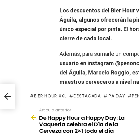
Los descuentos del Bier Hour v
Águila, algunos ofrecerán la pi
único especial por pinta. El h
cierre de cada local.
Además, para sumarle un compon
usuario en instagram @penonce
del Águila, Marcelo Roggio, es
maestros cerveceros a nivel na
veza
BIER HOUR XXL
DESTACADA
IPA DAY
PE
Articulo anterior
See
more
De Happy Hour a Happy Day: La
Vaquería celebra el Día de la
Cerveza con 2×1 todo el día