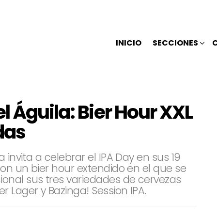
INICIO
SECCIONES
l Águila: Bier Hour XXL
das
 invita a celebrar el IPA Day en sus 19
con un bier hour extendido en el que se
onal sus tres variedades de cervezas
r Lager y Bazinga! Session IPA.