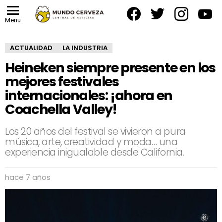
facebook
twitter
instagram
yout
Menu
ACTUALIDAD
LA INDUSTRIA
Heineken siempre presente en los
mejores festivales
internacionales: ¡ahora en
Coachella Valley!
Los 20 años del festival se vivieron a pura
música, arte, creatividad y moda… una
experiencia inigualable desde California.
hace 7 años