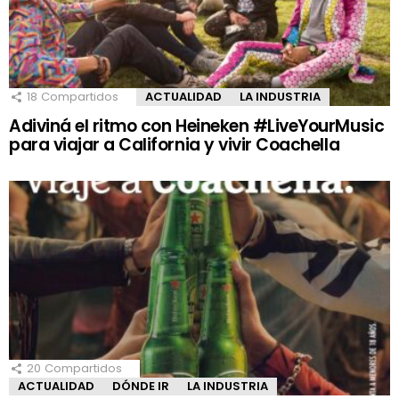
18
Compartidos
ACTUALIDAD
LA INDUSTRIA
Adiviná el ritmo con Heineken #LiveYourMusic
para viajar a California y vivir Coachella
20
Compartidos
ACTUALIDAD
DÓNDE IR
LA INDUSTRIA