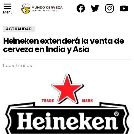
facebook
twitter
instagram
yout
Menu
ACTUALIDAD
Heineken extenderá la venta de
cerveza en India y Asia
hace 17 años