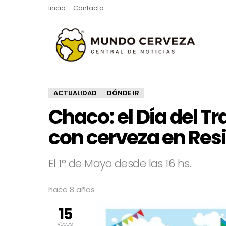
Inicio
Contacto
ACTUALIDAD
DÓNDE IR
Chaco: el Día del Tr
con cerveza en Res
El 1° de Mayo desde las 16 hs.
hace 8 años
15
Veces