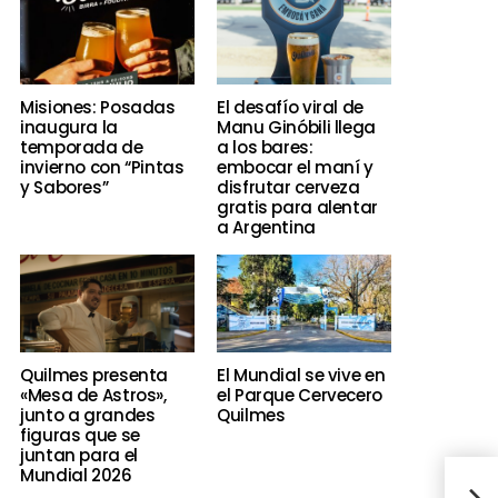
Misiones: Posadas
El desafío viral de
inaugura la
Manu Ginóbili llega
temporada de
a los bares:
invierno con “Pintas
embocar el maní y
y Sabores”
disfrutar cerveza
gratis para alentar
a Argentina
Quilmes presenta
El Mundial se vive en
«Mesa de Astros»,
el Parque Cervecero
junto a grandes
Quilmes
figuras que se
juntan para el
Mundial 2026
Ya l