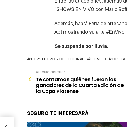
Entre las atracciones, además d
“SHOWS EN VIVO con Mario Bofill
Además, habrá Feria de artesanos
Abt mostrando su arte #EnVivo.
Se suspende por lluvia.
CERVECEROS DEL LITORAL
CHACO
DESTA
Articulo anterior
See
more
Te contamos quiénes fueron los
ganadores de la Cuarta Edición de
la Copa Platense
SEGURO TE INTERESARÁ
e la