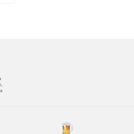
a
o,
a.