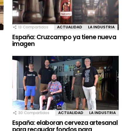
13
Compartidos
ACTUALIDAD
LA INDUSTRIA
España: Cruzcampo ya tiene nueva
imagen
30
Compartidos
ACTUALIDAD
LA INDUSTRIA
España: elaboran cerveza artesanal
para recaudar fondos para