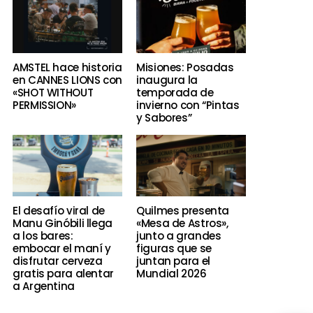
AMSTEL hace historia
Misiones: Posadas
en CANNES LIONS con
inaugura la
«SHOT WITHOUT
temporada de
PERMISSION»
invierno con “Pintas
y Sabores”
El desafío viral de
Quilmes presenta
Manu Ginóbili llega
«Mesa de Astros»,
a los bares:
junto a grandes
embocar el maní y
figuras que se
disfrutar cerveza
juntan para el
gratis para alentar
Mundial 2026
a Argentina