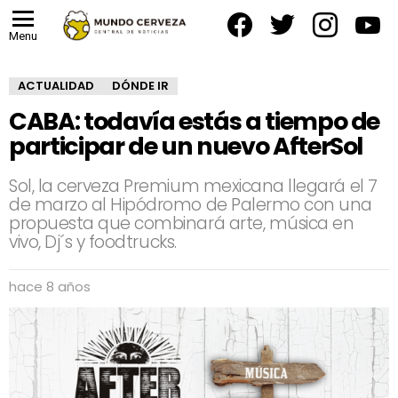
facebook
twitter
instagram
yout
Menu
ACTUALIDAD
DÓNDE IR
CABA: todavía estás a tiempo de
participar de un nuevo AfterSol
Sol, la cerveza Premium mexicana llegará el 7
de marzo al Hipódromo de Palermo con una
propuesta que combinará arte, música en
vivo, Dj´s y foodtrucks.
hace 8 años