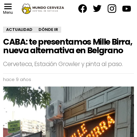
facebook
twitter
instagram
yout
Menu
ACTUALIDAD
DÓNDE IR
CABA: te presentamos Mille Birra,
nueva alternativa en Belgrano
Cerveteca, Estación Growler y pinta al paso.
hace 9 años