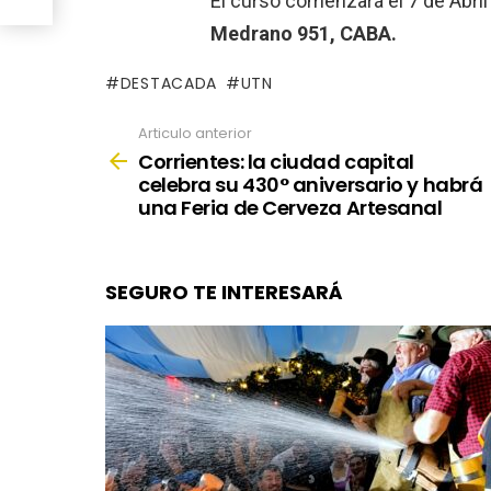
El curso comenzará el 7 de Abril
Medrano 951, CABA.
DESTACADA
UTN
Articulo anterior
See
more
Corrientes: la ciudad capital
celebra su 430° aniversario y habrá
una Feria de Cerveza Artesanal
SEGURO TE INTERESARÁ