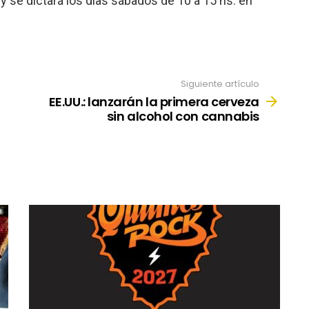
 y se dictará los días sábados de 10 a 15 hs. en
Siguiente artículo
EE.UU.: lanzarán la primera cerveza
sin alcohol con cannabis