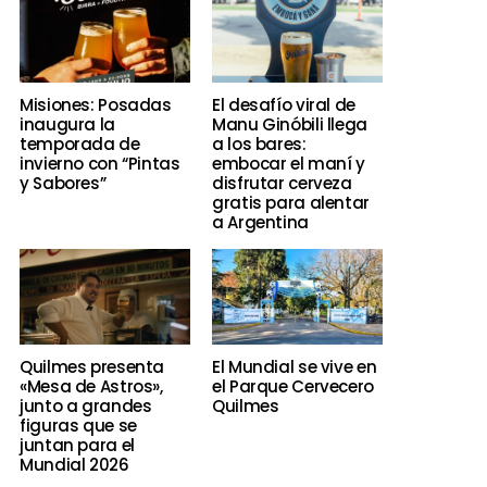
Misiones: Posadas
El desafío viral de
inaugura la
Manu Ginóbili llega
temporada de
a los bares:
invierno con “Pintas
embocar el maní y
y Sabores”
disfrutar cerveza
gratis para alentar
a Argentina
Quilmes presenta
El Mundial se vive en
«Mesa de Astros»,
el Parque Cervecero
junto a grandes
Quilmes
figuras que se
juntan para el
Mundial 2026