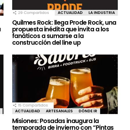
29
Compartidos
ACTUALIDAD
LA INDUSTRIA
Quilmes Rock: llega Prode Rock, una
a
propuesta inédita que invita a los
fanáticos a sumarse a la
construcción del line up
15
Compartidos
ACTUALIDAD
ARTESANALES
DÓNDE IR
Misiones: Posadas inaugura la
temporada de invierno con “Pintas