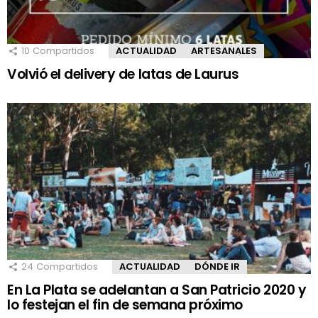
10
Compartidos
ACTUALIDAD
ARTESANALES
Volvió el delivery de latas de Laurus
24
Compartidos
ACTUALIDAD
DÓNDE IR
En La Plata se adelantan a San Patricio 2020 y
lo festejan el fin de semana próximo