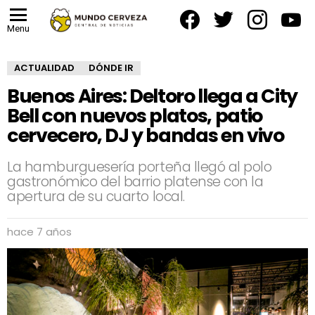
facebook
twitter
instagram
yout
Menu
ACTUALIDAD
DÓNDE IR
Buenos Aires: Deltoro llega a City
Bell con nuevos platos, patio
cervecero, DJ y bandas en vivo
La hamburguesería porteña llegó al polo
gastronómico del barrio platense con la
apertura de su cuarto local.
hace 7 años