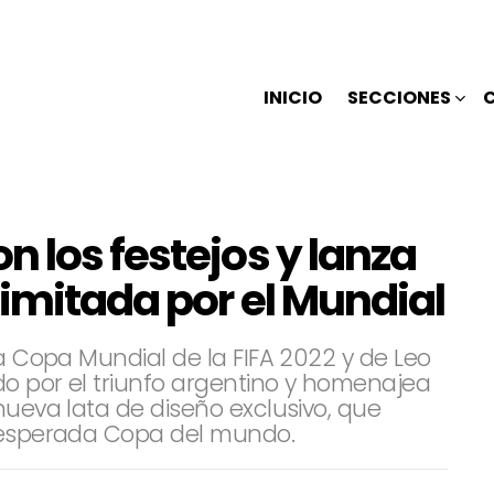
INICIO
SECCIONES
 los festejos y lanza
imitada por el Mundial
la Copa Mundial de la FIFA 2022 y de Leo
o por el triunfo argentino y homenajea
nueva lata de diseño exclusivo, que
n esperada Copa del mundo.