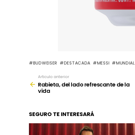
BUDWEISER
DESTACADA
MESSI
MUNDIAL
Articulo anterior
See
more
Rabieta, del lado refrescante de la
vida
SEGURO TE INTERESARÁ