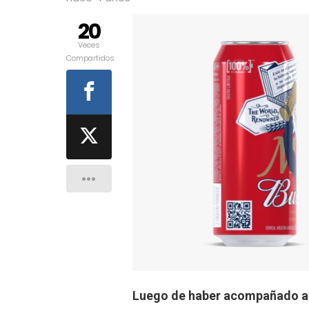
20
Veces
Compartidos
Luego de haber acompañado a 