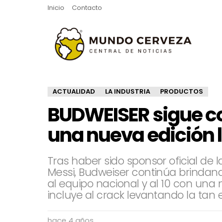
Inicio
Contacto
ACTUALIDAD
LA INDUSTRIA
PRODUCTOS
BUDWEISER sigue con
una nueva edición l
Tras haber sido sponsor oficial de 
Messi, Budweiser continúa brindand
al equipo nacional y al 10 con una 
incluye al crack levantando la ta
hace 4 años