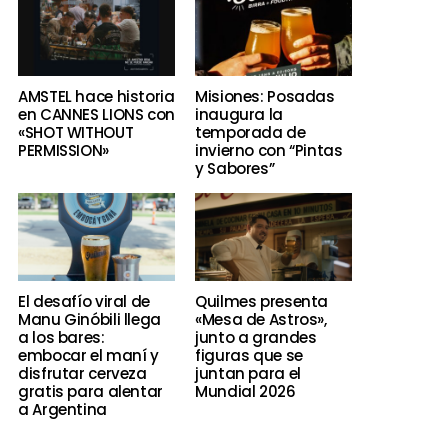
AMSTEL hace historia
Misiones: Posadas
en CANNES LIONS con
inaugura la
«SHOT WITHOUT
temporada de
PERMISSION»
invierno con “Pintas
y Sabores”
El desafío viral de
Quilmes presenta
Manu Ginóbili llega
«Mesa de Astros»,
a los bares:
junto a grandes
embocar el maní y
figuras que se
disfrutar cerveza
juntan para el
gratis para alentar
Mundial 2026
a Argentina