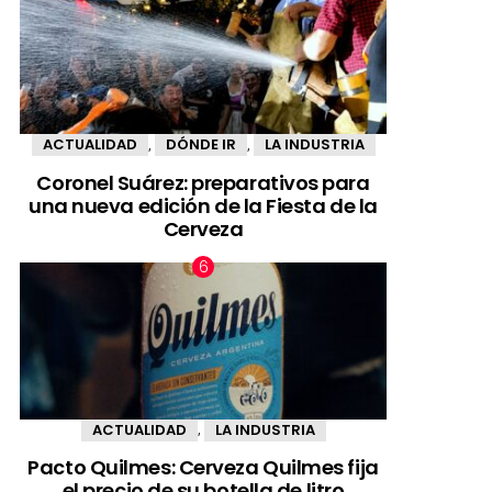
ACTUALIDAD
DÓNDE IR
LA INDUSTRIA
,
,
Coronel Suárez: preparativos para
una nueva edición de la Fiesta de la
Cerveza
ACTUALIDAD
LA INDUSTRIA
,
Pacto Quilmes: Cerveza Quilmes fija
el precio de su botella de litro