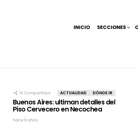
INICIO
SECCIONES
13
Compartidos
ACTUALIDAD
DÓNDE IR
Buenos Aires: ultiman detalles del
Piso Cervecero en Necochea
hace 8 años