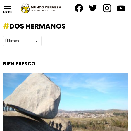
facebook
twitter
instagram
yout
Menu
DOS HERMANOS
BIEN FRESCO