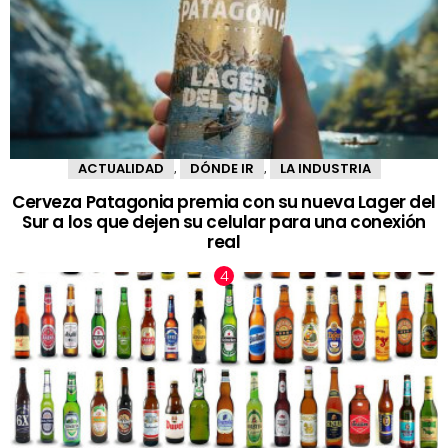
ACTUALIDAD
DÓNDE IR
LA INDUSTRIA
,
,
Cerveza Patagonia premia con su nueva Lager del
Sur a los que dejen su celular para una conexión
real