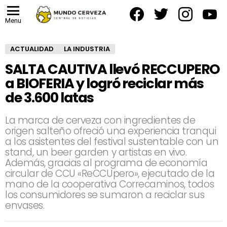
facebook
twitter
instagram
yout
Menu
ACTUALIDAD
LA INDUSTRIA
SALTA CAUTIVA llevó RECCUPERO
a BIOFERIA y logró reciclar más
de 3.600 latas
La marca de cerveza con ingredientes de
origen salteño ofreció una experiencia tranqui
a los asistentes del festival sustentable con un
stand, un beer garden y artistas en vivo.
Además, gracias al programa de economía
circular de CCU «ReCCUpero», ejecutado de la
mano de la cooperativa Correcaminos, todos
los consumidores se sumaron a reciclar sus
envases.