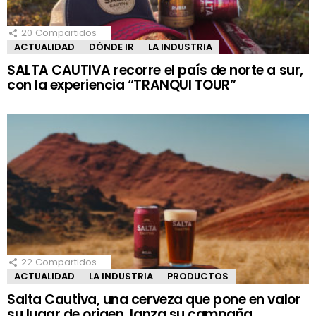
20
Compartidos
ACTUALIDAD
DÓNDE IR
LA INDUSTRIA
SALTA CAUTIVA recorre el país de norte a sur,
con la experiencia “TRANQUI TOUR”
22
Compartidos
ACTUALIDAD
LA INDUSTRIA
PRODUCTOS
Salta Cautiva, una cerveza que pone en valor
su lugar de origen, lanza su campaña