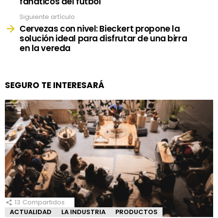
fanáticos del fútbol
Siguiente artículo
Cervezas con nivel: Bieckert propone la
solución ideal para disfrutar de una birra
en la vereda
SEGURO TE INTERESARÁ
13
Compartidos
ACTUALIDAD
LA INDUSTRIA
PRODUCTOS