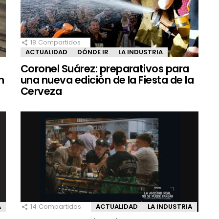
18
Compartidos
ACTUALIDAD
DÓNDE IR
LA INDUSTRIA
Coronel Suárez: preparativos para
n
una nueva edición de la Fiesta de la
Cerveza
A
14
Compartidos
ACTUALIDAD
LA INDUSTRIA