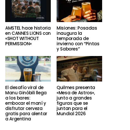
AMSTEL hace historia
Misiones: Posadas
en CANNES LIONS con
inaugura la
«SHOT WITHOUT
temporada de
PERMISSION»
invierno con “Pintas
y Sabores”
El desafío viral de
Quilmes presenta
Manu Ginóbili llega
«Mesa de Astros»,
a los bares:
junto a grandes
embocar el maní y
figuras que se
disfrutar cerveza
juntan para el
gratis para alentar
Mundial 2026
a Argentina