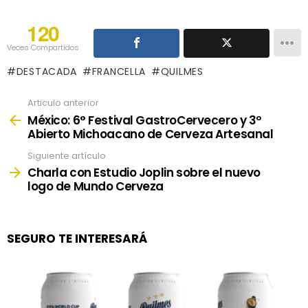
120
Veces Compartidos
DESTACADA
FRANCELLA
QUILMES
Articulo anterior
See
more
México: 6° Festival GastroCervecero y 3º
Abierto Michoacano de Cerveza Artesanal
Siguiente artículo
Charla con Estudio Joplin sobre el nuevo
logo de Mundo Cerveza
SEGURO TE INTERESARÁ