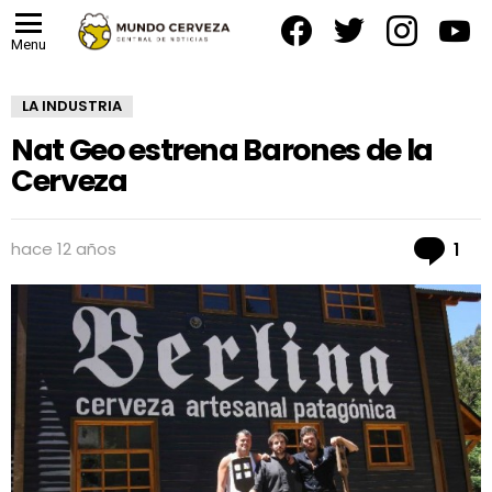
facebook
twitter
instagram
yout
Menu
LA INDUSTRIA
Nat Geo estrena Barones de la
Cerveza
Co
hace 12 años
1