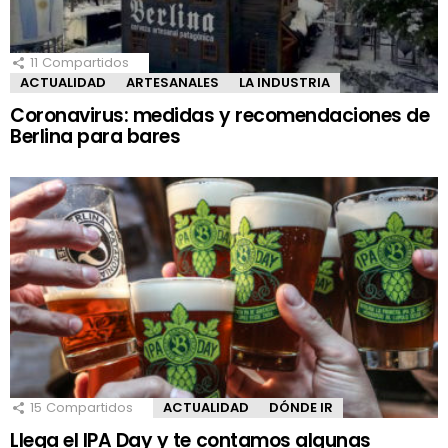
11
Compartidos
ACTUALIDAD
ARTESANALES
LA INDUSTRIA
Coronavirus: medidas y recomendaciones de
Berlina para bares
15
Compartidos
ACTUALIDAD
DÓNDE IR
Llega el IPA Day y te contamos algunas