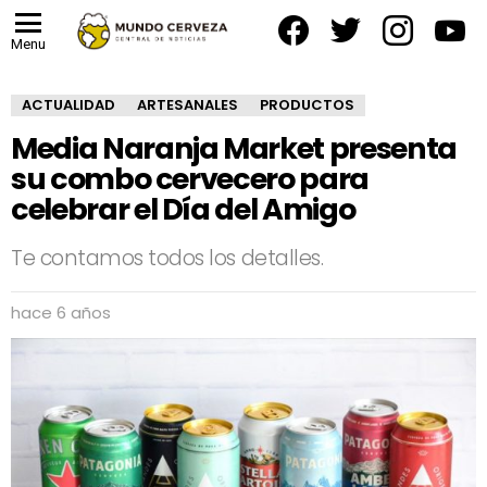
facebook
twitter
instagram
yout
Menu
ACTUALIDAD
ARTESANALES
PRODUCTOS
Media Naranja Market presenta
su combo cervecero para
celebrar el Día del Amigo
Te contamos todos los detalles.
hace 6 años