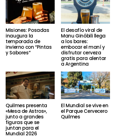
Misiones: Posadas
El desafío viral de
inaugura la
Manu Ginóbili llega
temporada de
a los bares:
invierno con “Pintas
embocar el maní y
y Sabores”
disfrutar cerveza
gratis para alentar
a Argentina
Quilmes presenta
El Mundial se vive en
«Mesa de Astros»,
el Parque Cervecero
junto a grandes
Quilmes
figuras que se
juntan para el
Mundial 2026