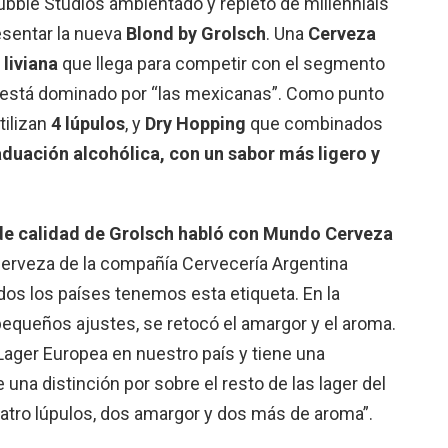
Bubble Studios ambientado y repleto de millennials
esentar la nueva
Blond by Grolsch
. Una
Cerveza
liviana
que llega para competir con el segmento
i está dominado por “las mexicanas”. Como punto
tilizan
4 lúpulos
, y
Dry Hopping
que combinados
duación alcohólica, con un sabor más ligero y
 de calidad de Grolsch habló con Mundo Cerveza
cerveza de la compañía Cervecería Argentina
dos los países tenemos esta etiqueta. En la
pequeños ajustes, se retocó el amargor y el aroma.
Lager Europea en nuestro país y tiene una
 una distinción por sobre el resto de las lager del
atro lúpulos, dos amargor y dos más de aroma”.