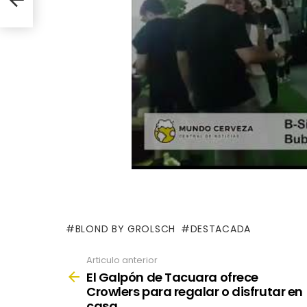
BLOND BY GROLSCH
DESTACADA
Articulo anterior
See
more
El Galpón de Tacuara ofrece
Crowlers para regalar o disfrutar en
casa