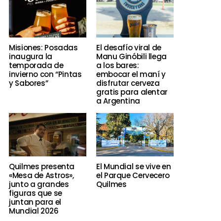
Misiones: Posadas
El desafío viral de
inaugura la
Manu Ginóbili llega
temporada de
a los bares:
invierno con “Pintas
embocar el maní y
y Sabores”
disfrutar cerveza
gratis para alentar
a Argentina
Quilmes presenta
El Mundial se vive en
«Mesa de Astros»,
el Parque Cervecero
junto a grandes
Quilmes
figuras que se
juntan para el
Mundial 2026