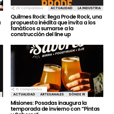
29
Compartidos
ACTUALIDAD
LA INDUSTRIA
Quilmes Rock: llega Prode Rock, una
a
propuesta inédita que invita a los
fanáticos a sumarse a la
construcción del line up
15
Compartidos
ACTUALIDAD
ARTESANALES
DÓNDE IR
Misiones: Posadas inaugura la
temporada de invierno con “Pintas