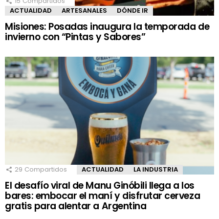
15
Compartidos
ACTUALIDAD
ARTESANALES
DÓNDE IR
Misiones: Posadas inaugura la temporada de
invierno con “Pintas y Sabores”
29
Compartidos
ACTUALIDAD
LA INDUSTRIA
El desafío viral de Manu Ginóbili llega a los
bares: embocar el maní y disfrutar cerveza
gratis para alentar a Argentina