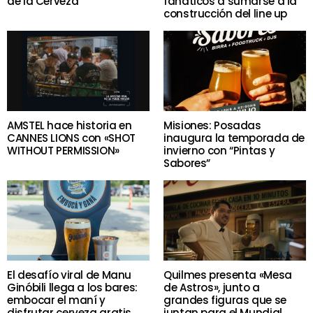
de la Cerveza
fanáticos a sumarse a la
construcción del line up
AMSTEL hace historia en
Misiones: Posadas
CANNES LIONS con «SHOT
inaugura la temporada de
WITHOUT PERMISSION»
invierno con “Pintas y
Sabores”
El desafío viral de Manu
Quilmes presenta «Mesa
Ginóbili llega a los bares:
de Astros», junto a
embocar el maní y
grandes figuras que se
disfrutar cerveza gratis
juntan para el Mundial