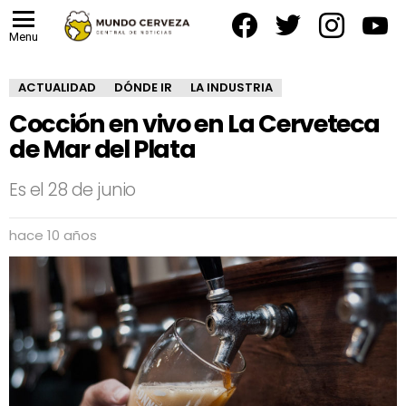
facebook
twitter
instagram
yout
Menu
ACTUALIDAD
DÓNDE IR
LA INDUSTRIA
Cocción en vivo en La Cerveteca
de Mar del Plata
Es el 28 de junio
hace 10 años