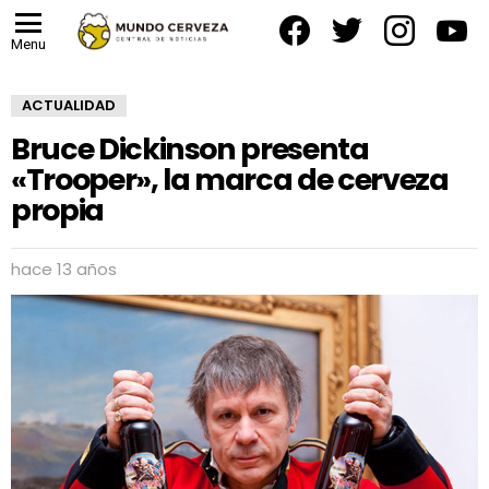
facebook
twitter
instagram
yout
Menu
ACTUALIDAD
Bruce Dickinson presenta
«Trooper», la marca de cerveza
propia
hace 13 años