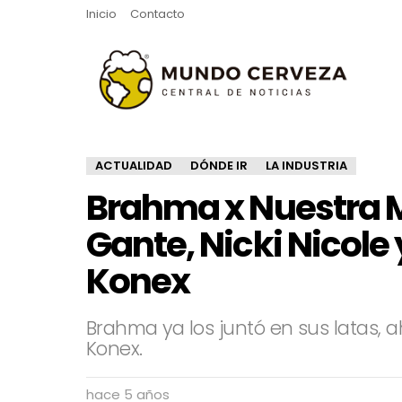
Inicio
Contacto
ACTUALIDAD
DÓNDE IR
LA INDUSTRIA
Brahma x Nuestra Mú
Gante, Nicki Nicole 
Konex
Brahma ya los juntó en sus latas, a
Konex.
hace 5 años