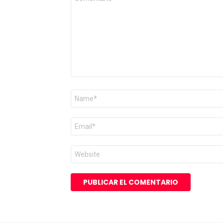
*
Nombre
*
Correo
electrónico
*
Web