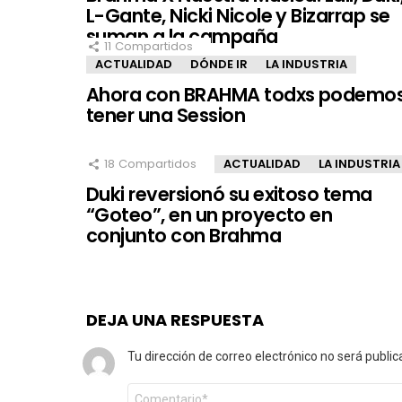
L-Gante, Nicki Nicole y Bizarrap se
suman a la campaña
11
Compartidos
ACTUALIDAD
DÓNDE IR
LA INDUSTRIA
Ahora con BRAHMA todxs podemo
tener una Session
18
Compartidos
ACTUALIDAD
LA INDUSTRIA
Duki reversionó su exitoso tema
“Goteo”, en un proyecto en
conjunto con Brahma
DEJA UNA RESPUESTA
Tu dirección de correo electrónico no será public
Comentario