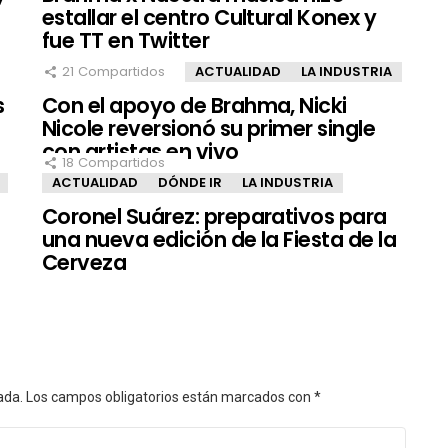
estallar el centro Cultural Konex y
fue TT en Twitter
21
Compartidos
ACTUALIDAD
LA INDUSTRIA
s
Con el apoyo de Brahma, Nicki
Nicole reversionó su primer single
con artistas en vivo
18
Compartidos
ACTUALIDAD
DÓNDE IR
LA INDUSTRIA
Coronel Suárez: preparativos para
una nueva edición de la Fiesta de la
Cerveza
ada.
Los campos obligatorios están marcados con
*