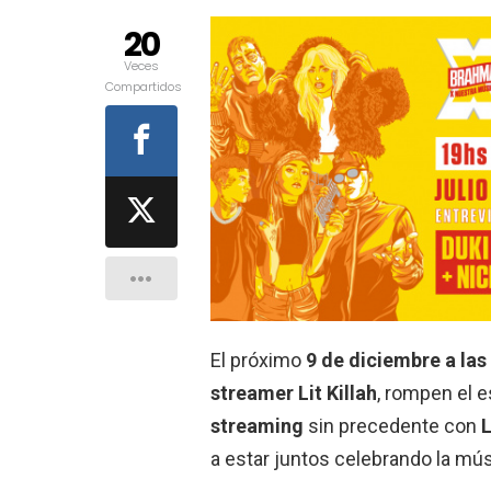
20
Veces
Compartidos
El próximo
9 de diciembre a las
streamer Lit Killah
, rompen el e
streaming
sin precedente con
L
a estar juntos celebrando la mú