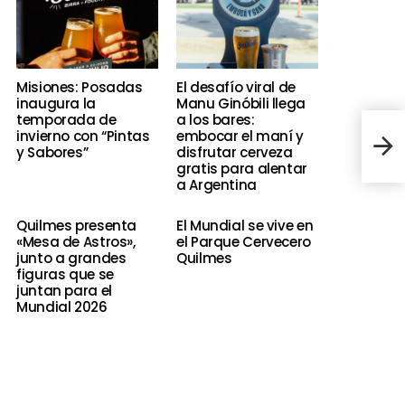
Misiones: Posadas
El desafío viral de
inaugura la
Manu Ginóbili llega
temporada de
a los bares:
Estu
invierno con “Pintas
embocar el maní y
lanz
y Sabores”
disfrutar cerveza
Guin
gratis para alentar
a Argentina
Quilmes presenta
El Mundial se vive en
«Mesa de Astros»,
el Parque Cervecero
junto a grandes
Quilmes
figuras que se
juntan para el
Mundial 2026